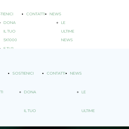
TIENICI
CONTATTI
NEWS
DONA
LE
IL TUO
ULTIME
5X1000
NEWS
E TU?
SOSTIENICI
CONTATTI
NEWS
TI
DONA
LE
IL TUO
ULTIME