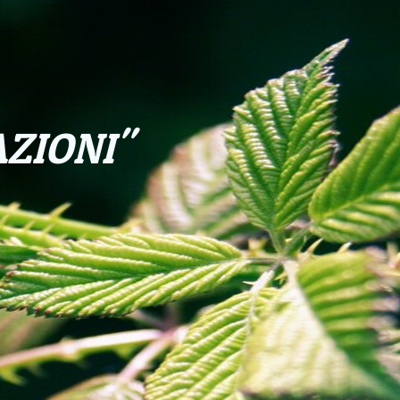
5X1000
NEWS
TI
E TU?
ZIONI"