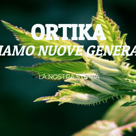
TRASPARENZA
CORSO
PRIVACY
PROGET
ORTIKA
PASSATI
TIAMO NUOVE GENERA
LA NOSTRA STORIA